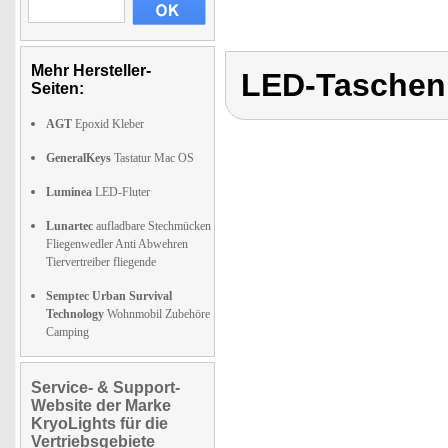
Mehr Hersteller-
LED-Taschen
Seiten:
AGT
Epoxid Kleber
GeneralKeys
Tastatur Mac OS
Luminea
LED-Fluter
Lunartec
aufladbare Stechmücken
Fliegenwedler Anti Abwehren
Tiervertreiber fliegende
Semptec Urban Survival
Technology
Wohnmobil Zubehöre
Camping
Service- & Support-
Website der Marke
KryoLights für die
Vertriebsgebiete