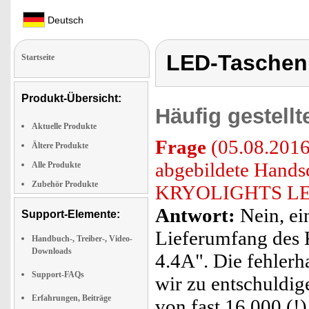
Deutsch
LED-Taschen
Startseite
Produkt-Übersicht:
Häufig gestell
Aktuelle Produkte
Frage
(05.08.2016
Ältere Produkte
abgebildete Hands
Alle Produkte
Zubehör Produkte
KRYOLIGHTS LED-
Antwort:
Nein, ei
Support-Elemente:
Lieferumfang de
Handbuch-, Treiber-, Video-
Downloads
4.4A". Die fehlerh
Support-FAQs
wir zu entschuldig
Erfahrungen, Beiträge
von fast 16.000 (!)