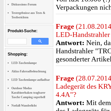
Diskussions-Forum
Verpackungen nich
Testergebnisse aus Tests &
Testberichten
Frage
(21.08.2014
Produkt-Suche:
LED-Handstrahler 
Antwort:
Nein, d
Handstrahler "TRC
Shopping:
gesonderter Artikel
LED-Taschenlampe
Akku-Fahrradbeleuchtung
Frage
(28.07.2014
LED Taschenlampe aufladbar
Ladegerät des K
Outdoor Modus
4.4A"?
Karabinerhaken tragbarer
Tasche Camping superhell
Antwort:
Mit dem 
Notfall-Wanderlicht
des Ladegeräts f