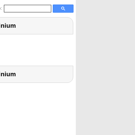
:
inium
inium