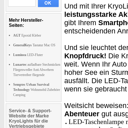
Und mit Ihrer KryoL
leistungsstarke A
Mehr Hersteller-
gibt Ihrem
Smartph
Seiten:
entscheidenden Anr
AGT
Epoxid Kleber
GeneralKeys
Tastatur Mac OS
Und sie leuchtet d
Knopfdruck!
Die K
Luminea
LED-Fluter
weit. Wenn Ihr Auto
Lunartec
aufladbare Stechmücken
Fliegenwedler Anti Abwehren
hoher See ein Stu
Tiervertreiber fliegende
ausfällt. Die LED-
Semptec Urban Survival
wenn sie gebraucht 
Technology
Wohnmobil Zubehöre
Camping
Weitsicht beweisen:
Service- & Support-
Abenteuer
gut aus
Website der Marke
LED-Taschenlampe 
KryoLights für die
Vertriebsgebiete