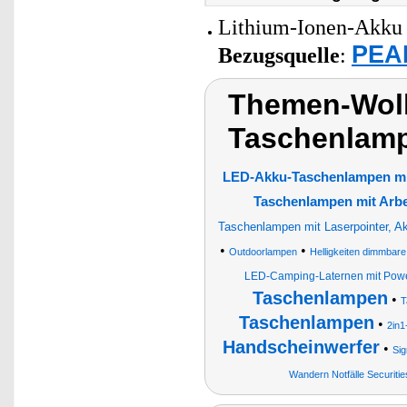
Lithium-Ionen-Akku 
PEAR
Bezugsquelle
:
Themen-Wol
Taschenlam
LED-Akku-Taschenlampen m
Taschenlampen mit Arbe
Taschenlampen mit Laserpointer, A
•
•
Outdoorlampen
Helligkeiten dimmbar
LED-Camping-Laternen mit Pow
Taschenlampen
•
T
Taschenlampen
•
2in
Handscheinwerfer
•
Sig
Wandern Notfälle Securiti