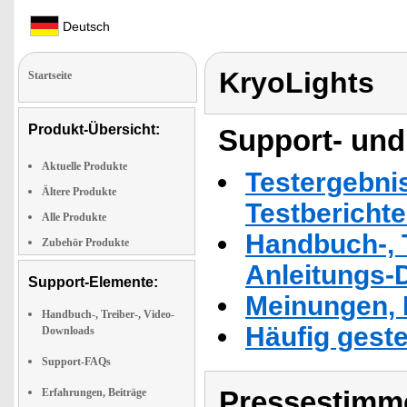
Deutsch
KryoLights
Startseite
Produkt-Übersicht:
Support- und
Aktuelle Produkte
Testergebni
Ältere Produkte
Testbericht
Alle Produkte
Handbuch-, T
Zubehör Produkte
Anleitungs-
Support-Elemente:
Meinungen, 
Handbuch-, Treiber-, Video-
Häufig geste
Downloads
Support-FAQs
Pressestimme
Erfahrungen, Beiträge