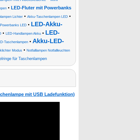
•
LED-Fluter mit Powerbanks
mpen
•
•
blampen Lichter
Akku-Taschenlampen LED
LED-Akku-
•
Powerbanks LED
LED-
•
•
D
LED-Handlampen Akku
Akku-LED-
•
D-Taschenlampen
•
nklichter Modus
Notfalllampen Notfallleuchten
elringe für Taschenlampen
schenlampe mit USB Ladefunktion)