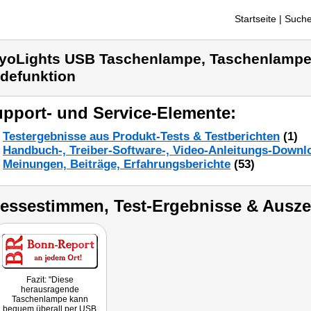
Startseite
| Suche
yoLights USB Taschenlampe, Taschenlampe
defunktion
pport- und Service-Elemente:
Testergebnisse aus Produkt-Tests & Testberichten
(1)
Handbuch-, Treiber-Software-, Video-Anleitungs-Downl
Meinungen, Beiträge, Erfahrungsberichte
(53)
ressestimmen, Test-Ergebnisse & Ausz
Fazit: "Diese
herausragende
Taschenlampe kann
bequem überall per USB