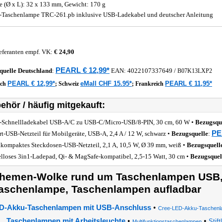
 (Ø x L): 32 x 133 mm, Gewicht: 170 g
Taschenlampe TRC-261.pb inklusive USB-Ladekabel und deutscher Anleitung
eferanten empf. VK:
€ 24,90
PEARL € 12,99*
quelle
Deutschland
:
EAN:
4022107337649
/
B07K13LXP2
PEARL € 12,99*
eMall CHF 15.95*
PEARL € 11,95*
ich
;
Schweiz
;
Frankreich
ehör / häufig mitgekauft:
-Schnellladekabel USB-A/C zu USB-C/Micro-USB/8-PIN, 30 cm, 60 W •
Bezugsqu
PE
rt-USB-Netzteil für Mobilgeräte, USB-A, 2,4 A / 12 W, schwarz •
Bezugsquelle
:
akompaktes Steckdosen-USB-Netzteil, 2,1 A, 10,5 W, Ø 39 mm, weiß •
Bezugsquell
lloses 3in1-Ladepad, Qi- & MagSafe-kompatibel, 2,5-15 Watt, 30 cm •
Bezugsquel
hemen-Wolke rund um Taschenlampen USB,
aschenlampe, Taschenlampen aufladbar
•
D-Akku-Taschenlampen mit USB-Anschluss
Cree-LED-Akku-Taschen
•
•
Taschenlampen mit Arbeitsleuchte
Stif
Multifunktionstaschenlampen