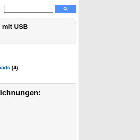
:
 mit USB
oads
(4)
eichnungen: