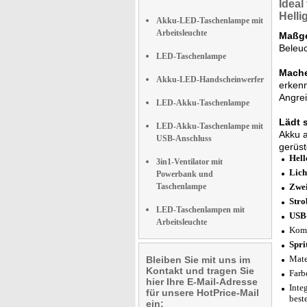
Ideal
Helli
Akku-LED-Taschenlampe mit
Arbeitsleuchte
Maßge
Beleuc
LED-Taschenlampe
Mache
Akku-LED-Handscheinwerfer
erkenn
Angrei
LED-Akku-Taschenlampe
Lädt 
LED-Akku-Taschenlampe mit
Akku a
USB-Anschluss
gerüst
Hell
3in1-Ventilator mit
Lich
Powerbank und
Taschenlampe
Zwei
Stro
LED-Taschenlampen mit
USB
Arbeitsleuchte
Komb
Spri
Mate
Bleiben Sie mit uns im
Kontakt und tragen Sie
Farb
hier Ihre E-Mail-Adresse
Inte
für unsere HotPrice-Mail
best
ein: