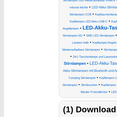
Stirnlampen LED wiederaufladbar Rotlicht
•
LED-Akku-Stirnl
robuste leichte
•
Stirnlampen COB
Kopftaschenlam
•
Kopflampen LED Akku USB-C
Kopf
LED-Akku-Ta
•
Angellampen
•
Stirnlampen Kfz
SMD LED Stirnlampen
•
Lampen helle
Kopflampen Angeln
•
Wiederaufladbare Stirnlampen
Stirnlamp
•
2in1-Taschenlampe und Laserpoint
•
LED-Akku-Tas
Stirnlampen
Akku-Stirnlampen mit Bluetooth und 
•
Camping Stirnlampeb
Kopflampen L
•
•
Stirnlampen
Stirnleuchten
Kopflampen 
•
Bänder Freizeitlichter
LED
(1) Download