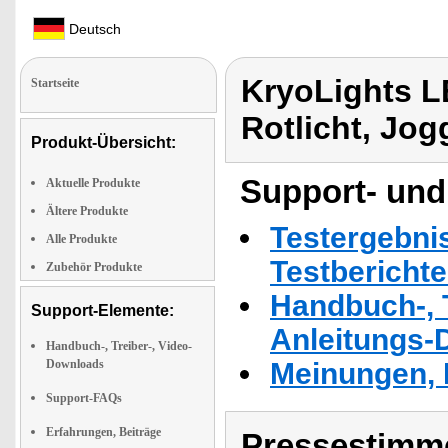
Deutsch
KryoLights L
Startseite
Rotlicht, Jog
Produkt-Übersicht:
Support- und
Aktuelle Produkte
Ältere Produkte
Testergebni
Alle Produkte
Testbericht
Zubehör Produkte
Handbuch-, T
Support-Elemente:
Anleitungs-
Handbuch-, Treiber-, Video-
Downloads
Meinungen, 
Support-FAQs
Erfahrungen, Beiträge
Pressestimme