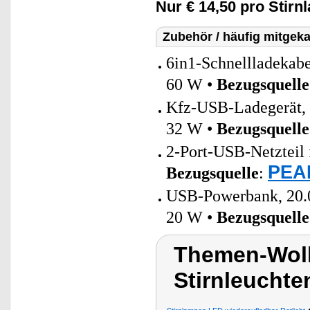
Nur € 14,50 pro Stirn
Zubehör / häufig mitgeka
6in1-Schnellladeka
60 W •
Bezugsquelle
Kfz-USB-Ladegerät,
32 W •
Bezugsquelle
2-Port-USB-Netzteil 
PEAR
Bezugsquelle
:
USB-Powerbank, 20.0
20 W •
Bezugsquelle
Themen-Wolk
Stirnleucht