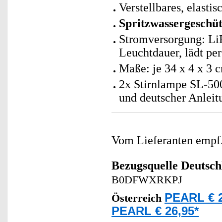
Verstellbares, elasti
Spritzwassergeschü
Stromversorgung: Li
Leuchtdauer, lädt per
Maße: je 34 x 4 x 3 
2x Stirnlampe SL-50
und deutscher Anleit
Vom Lieferanten emp
Bezugsquelle
Deutsch
B0DFWXRKPJ
PEARL € 2
Österreich
PEARL € 26,95*