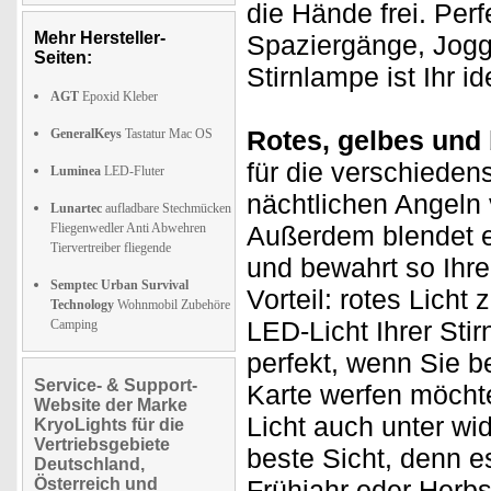
die Hände frei. Per
Mehr Hersteller-
Spaziergänge, Jog
Seiten:
Stirnlampe ist Ihr id
AGT
Epoxid Kleber
Rotes, gelbes und 
GeneralKeys
Tastatur Mac OS
für die verschieden
Luminea
LED-Fluter
nächtlichen Angeln 
Lunartec
aufladbare Stechmücken
Fliegenwedler Anti Abwehren
Außerdem blendet es
Tiervertreiber fliegende
und bewahrt so Ihre
Semptec Urban Survival
Vorteil: rotes Licht
Technology
Wohnmobil Zubehöre
LED-Licht Ihrer Sti
Camping
perfekt, wenn Sie b
Service- & Support-
Karte werfen möchte
Website der Marke
Licht auch unter w
KryoLights für die
Vertriebsgebiete
beste Sicht, denn e
Deutschland,
Österreich und
Frühjahr oder Herbs