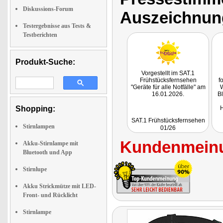
Diskussions-Forum
Auszeichnun
Testergebnisse aus Tests &
Testberichten
Produkt-Suche:
Vorgestellt im SAT.1
Frühstücksfernsehen
f
"Geräte für alle Notfälle" am
W
16.01.2026.
Bl
Shopping:
H
SAT.1 Frühstücksfernsehen
Stirnlampen
01/26
Kundenmeinu
Akku-Stirnlampe mit
Bluetooth und App
Stirnlupe
Akku Strickmütze mit LED-
Front- und Rücklicht
Stirnlampe