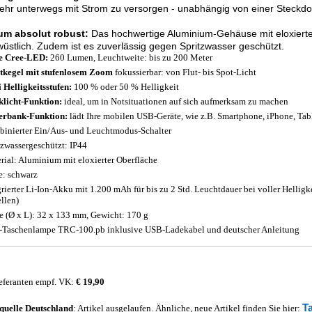
hr unterwegs mit Strom zu versorgen - unabhängig von einer Steckdo
m absolut robust:
Das hochwertige Aluminium-Gehäuse mit eloxierter
üstlich. Zudem ist es zuverlässig gegen Spritzwasser geschützt.
e Cree-LED:
260 Lumen, Leuchtweite: bis zu 200 Meter
tkegel mit stufenlosem Zoom
fokussierbar: von Flut- bis Spot-Licht
 Helligkeitsstufen:
100 % oder 50 % Helligkeit
klicht-Funktion:
ideal, um in Notsituationen auf sich aufmerksam zu machen
rbank-Funktion:
lädt Ihre mobilen USB-Geräte, wie z.B. Smartphone, iPhone, Tabl
inierter Ein/Aus- und Leuchtmodus-Schalter
tzwassergeschützt: IP44
rial: Aluminium mit eloxierter Oberfläche
e: schwarz
grierter Li-Ion-Akku mit 1.200 mAh für bis zu 2 Std. Leuchtdauer bei voller Helligke
ellen)
 (Ø x L): 32 x 133 mm, Gewicht: 170 g
Taschenlampe TRC-100.pb inklusive USB-Ladekabel und deutscher Anleitung
eferanten empf. VK:
€ 19,90
T
quelle
Deutschland
: Artikel ausgelaufen. Ähnliche, neue Artikel finden Sie hier: