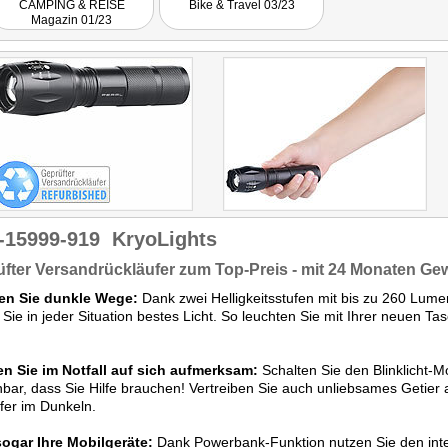
CAMPING & REISE
Bike & Travel 03/23
ist auch als Powerbank
Magazin 01/23
nutzbar: Mit dem
integrierten Akku lässt sich
unterwegs das Smartphone
lagen."
-15999-919
KryoLights
fter Versandrückläufer zum Top-Preis - mit 24 Monaten Ge
len Sie dunkle Wege:
Dank zwei Helligkeitsstufen mit bis zu 260 Lume
Sie in jeder Situation bestes Licht. So leuchten Sie mit Ihrer neuen 
n Sie im Notfall auf sich aufmerksam:
Schalten Sie den Blinklicht-
bar, dass Sie Hilfe brauchen! Vertreiben Sie auch unliebsames Getier a
fer im Dunkeln.
sogar Ihre Mobilgeräte:
Dank Powerbank-Funktion nutzen Sie den int