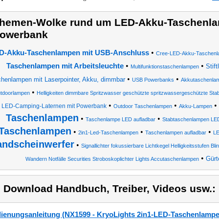
hemen-Wolke rund um LED-Akku-Taschenla
owerbank
•
D-Akku-Taschenlampen mit USB-Anschluss
Cree-LED-Akku-Taschen
•
•
Taschenlampen mit Arbeitsleuchte
Stif
Multifunktionstaschenlampen
•
•
henlampen mit Laserpointer, Akku, dimmbar
USB Powerbanks
Akkutaschenla
•
tdoorlampen
Helligkeiten dimmbare Spritzwasser geschützte spritzwassergeschützte Sta
•
•
•
LED-Camping-Laternen mit Powerbank
Outdoor Taschenlampen
Akku-Lampen
Taschenlampen
•
•
Taschenlampe LED aufladbar
Stabtaschenlampen LE
Taschenlampen
•
•
•
2in1-Led-Taschenlampen
Taschenlampen aufladbar
LE
andscheinwerfer
•
Signallichter fokussierbare Lichtkegel Helligkeitsstufen Bli
•
Gürt
Wandern Notfälle Securities Stroboskoplichter Lights Accutaschenlampen
) Download Handbuch, Treiber, Videos usw.:
ienungsanleitung (NX1599 - KryoLights 2in1-LED-Taschenlamp