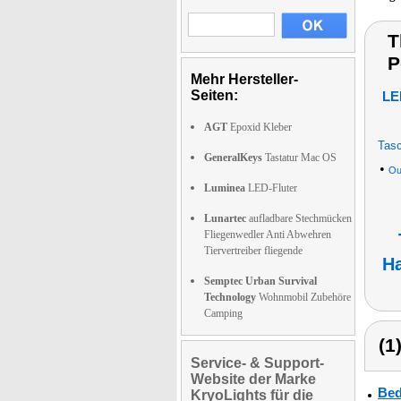
T
P
Mehr Hersteller-
Seiten:
LE
AGT
Epoxid Kleber
Tasc
GeneralKeys
Tastatur Mac OS
•
Ou
Luminea
LED-Fluter
Lunartec
aufladbare Stechmücken
Fliegenwedler Anti Abwehren
Tiervertreiber fliegende
H
Semptec Urban Survival
Technology
Wohnmobil Zubehöre
Camping
(1
Service- & Support-
Website der Marke
Bed
KryoLights für die