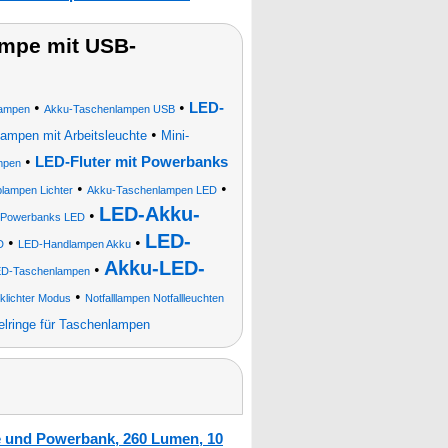
mpe mit USB-
•
•
LED-
lampen
Akku-Taschenlampen USB
•
tlampen mit Arbeitsleuchte
Mini-
•
LED-Fluter mit Powerbanks
mpen
•
•
blampen Lichter
Akku-Taschenlampen LED
LED-Akku-
•
Powerbanks LED
LED-
•
•
D
LED-Handlampen Akku
Akku-LED-
•
D-Taschenlampen
•
nklichter Modus
Notfalllampen Notfallleuchten
elringe für Taschenlampen
e und Powerbank, 260 Lumen, 10