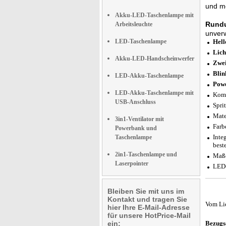
und me
Akku-LED-Taschenlampe mit
Rundu
Arbeitsleuchte
unverw
LED-Taschenlampe
Hell
Lich
Akku-LED-Handscheinwerfer
Zwei
Blin
LED-Akku-Taschenlampe
Powe
LED-Akku-Taschenlampe mit
Komb
USB-Anschluss
Spri
Mate
3in1-Ventilator mit
Farb
Powerbank und
Inte
Taschenlampe
best
2in1-Taschenlampe und
Maße
Laserpointer
LED-
Bleiben Sie mit uns im
Kontakt und tragen Sie
Vom Li
hier Ihre E-Mail-Adresse
für unsere HotPrice-Mail
ein:
Bezugs