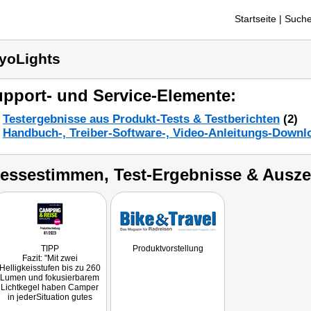
Startseite
| Suche
yoLights
pport- und Service-Elemente:
Testergebnisse aus Produkt-Tests & Testberichten
(2)
Handbuch-, Treiber-Software-, Video-Anleitungs-Downl
ressestimmen, Test-Ergebnisse & Ausz
TIPP
Produktvorstellung
Fazit: "Mit zwei
Helligkeisstufen bis zu 260
Lumen und fokusierbarem
Lichtkegel haben Camper
in jederSituation gutes
Licht. Praktisch: Das Gerät