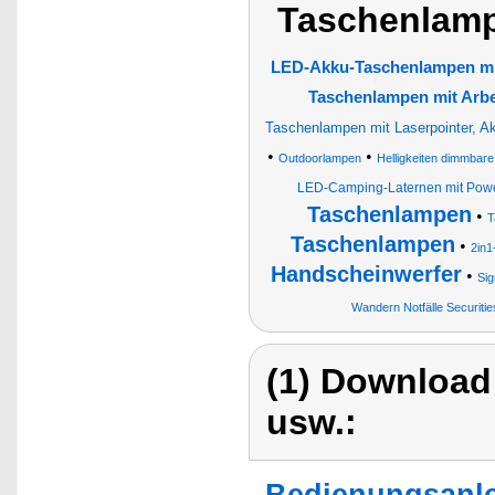
Taschenlam
LED-Akku-Taschenlampen m
Taschenlampen mit Arbe
Taschenlampen mit Laserpointer, A
•
•
Outdoorlampen
Helligkeiten dimmbar
LED-Camping-Laternen mit Pow
Taschenlampen
•
T
Taschenlampen
•
2in
Handscheinwerfer
•
Sig
Wandern Notfälle Securiti
(1) Download
usw.:
Bedienungsanle