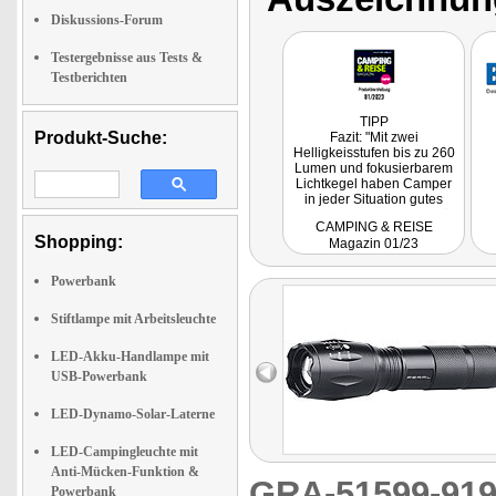
Diskussions-Forum
Testergebnisse aus Tests &
Testberichten
TIPP
Produkt-Suche:
Fazit: "Mit zwei
Helligkeisstufen bis zu 260
Lumen und fokusierbarem
Lichtkegel haben Camper
in jeder Situation gutes
Licht. Praktisch: Das Gerät
CAMPING & REISE
ist auch als Powerbank
Shopping:
Magazin 01/23
nutzbar: Mit dem
integrierten Akku lässt sich
unterwegs das Smartphone
Powerbank
lagen."
Stiftlampe mit Arbeitsleuchte
LED-Akku-Handlampe mit
USB-Powerbank
LED-Dynamo-Solar-Laterne
LED-Campingleuchte mit
Anti-Mücken-Funktion &
GRA-51599-9
Powerbank