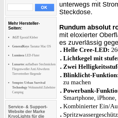
unterwegs mit Stro
Steckdose.
Mehr Hersteller-
Rundum absolut ro
Seiten:
mit eloxierter Oberf
AGT
Epoxid Kleber
es zuverlässig gege
GeneralKeys
Tastatur Mac OS
Helle Cree-LED:
260
Luminea
LED-Fluter
Lichtkegel mit stu
Lunartec
aufladbare Stechmücken
Zwei Helligkeitsstuf
Fliegenwedler Anti Abwehren
Blinklicht-Funktion
Tiervertreiber fliegende
zu machen
Semptec Urban Survival
Technology
Wohnmobil Zubehöre
Powerbank-Funktio
Camping
Smartphone, iPhone, 
Kombinierter Ein/Au
Service- & Support-
Website der Marke
Spritzwassergeschütz
KryoLights für die