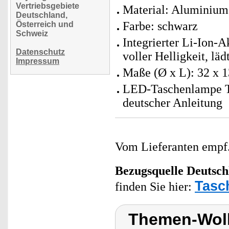
Vertriebsgebiete
Material: Aluminium 
Deutschland,
Farbe: schwarz
Österreich und
Schweiz
Integrierter Li-Ion-
Datenschutz
voller Helligkeit, läd
Impressum
Maße (Ø x L): 32 x 
LED-Taschenlampe T
deutscher Anleitung
Vom Lieferanten emp
Bezugsquelle
Deutsch
Tasc
finden Sie hier:
Themen-Wol